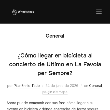
ALTER
General
¿Cómo llegar en bicicleta al
concierto de Ultimo en La Favola
per Sempre?
por
Pilar Enrile Taub
24 de junio de 2026
en
General
,
plugin de mapa
Ahora puede compartir con sus fans cómo llegar a su
evento en bicicleta y dónde aparcarlas de forma segura.