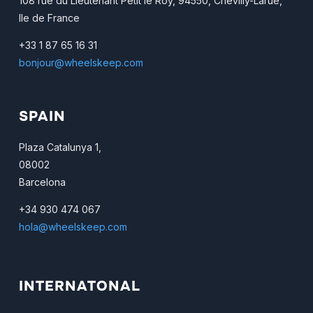
108 rue du Lieutenant Petit le Roy, 94550, Chevilly-Larue,
Ile de France
+33 1 87 65 16 31
bonjour@wheelskeep.com
SPAIN
Plaza Catalunya 1,
08002
Barcelona
+34 930 474 067
hola@wheelskeep.com
INTERNATONAL