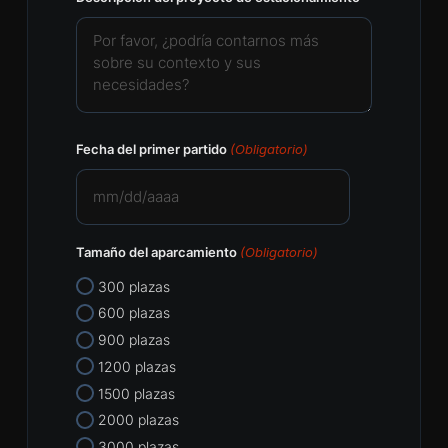
Fecha del primer partido
(Obligatorio)
MM
barra
Tamaño del aparcamiento
(Obligatorio)
DD
barra
300 plazas
AAAA
600 plazas
900 plazas
1200 plazas
1500 plazas
2000 plazas
3000 plazas