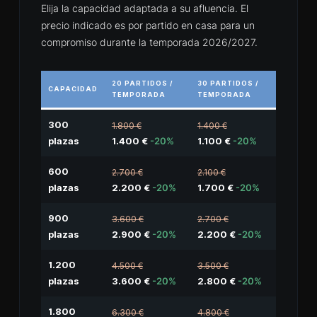
Elija la capacidad adaptada a su afluencia. El
precio indicado es por partido en casa para un
compromiso durante la temporada 2026/2027.
20 PARTIDOS /
30 PARTIDOS /
CAPACIDAD
TEMPORADA
TEMPORADA
300
1.800 €
1.400 €
plazas
1.400 €
-20%
1.100 €
-20%
600
2.700 €
2.100 €
plazas
2.200 €
-20%
1.700 €
-20%
900
3.600 €
2.700 €
plazas
2.900 €
-20%
2.200 €
-20%
1.200
4.500 €
3.500 €
plazas
3.600 €
-20%
2.800 €
-20%
1.800
6.300 €
4.800 €