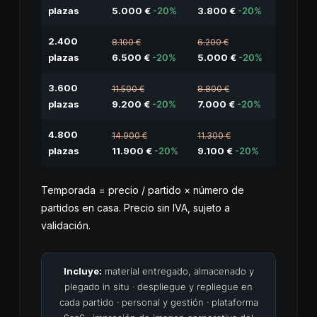
plazas
5.000 €
-20%
3.800 €
-20%
2.400
8.100 €
6.200 €
plazas
6.500 €
-20%
5.000 €
-20%
3.600
11.500 €
8.800 €
plazas
9.200 €
-20%
7.000 €
-20%
4.800
14.900 €
11.300 €
plazas
11.900 €
-20%
9.100 €
-20%
Temporada = precio / partido × número de
partidos en casa. Precio sin IVA, sujeto a
validación.
Incluye:
material entregado, almacenado y
plegado in situ · despliegue y repliegue en
cada partido · personal y gestión · plataforma