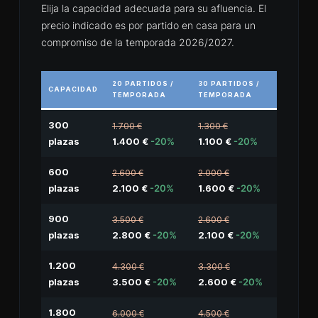
Elija la capacidad adecuada para su afluencia. El
precio indicado es por partido en casa para un
compromiso de la temporada 2026/2027.
20 PARTIDOS /
30 PARTIDOS /
CAPACIDAD
TEMPORADA
TEMPORADA
300
1.700 €
1.300 €
plazas
1.400 €
-20%
1.100 €
-20%
600
2.600 €
2.000 €
plazas
2.100 €
-20%
1.600 €
-20%
900
3.500 €
2.600 €
plazas
2.800 €
-20%
2.100 €
-20%
1.200
4.300 €
3.300 €
plazas
3.500 €
-20%
2.600 €
-20%
1.800
6.000 €
4.500 €