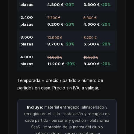
plazas
4.800 €
-20%
3.600 €
-20%
2.400
7.700 €
5.800 €
plazas
6.200 €
-20%
4.600 €
-20%
3.600
10.900 €
8.200 €
plazas
8.700 €
-20%
6.500 €
-20%
4.800
14.000 €
10.500 €
plazas
11.200 €
-20%
8.400 €
-20%
Temporada = precio / partido × número de
partidos en casa. Precio sin IVA, a validar.
Incluye:
material entregado, almacenado y
recogido en el sitio · instalación y recogida en
cada partido · personal y gestión · plataforma
SaaS · impresión de la marca del club y
patrocinadores, carpa de entrada y