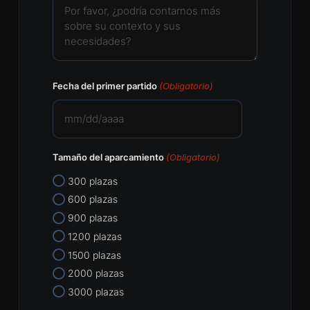
Fecha del primer partido
(Obligatorio)
MM
barra
Tamaño del aparcamiento
(Obligatorio)
DD
barra
300 plazas
AAAA
600 plazas
900 plazas
1200 plazas
1500 plazas
2000 plazas
3000 plazas