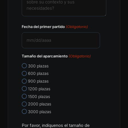
Fecha del primer partido
(Obligatorio)
MM
barra
Tamaño del aparcamiento
(Obligatorio)
DD
barra
300 plazas
AAAA
600 plazas
900 plazas
1200 plazas
1500 plazas
2000 plazas
3000 plazas
Por favor, indíquenos el tamaño de